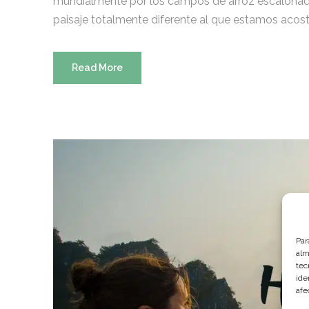
mundialmente por los campos de arroz escalonad
paisaje totalmente diferente al que estamos acost
Read More
Par
alm
tec
ide
afe