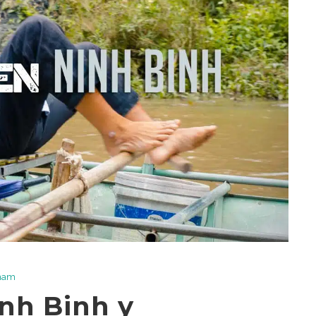
tnam
nh Binh y