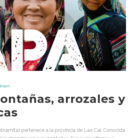
etnam
ontañas, arrozales y
cas
etnamita) pertenece a la provincia de Lao Cai. Conocida