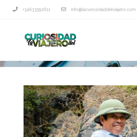
+34633592611
info@lacuriosidaddelviajero.com