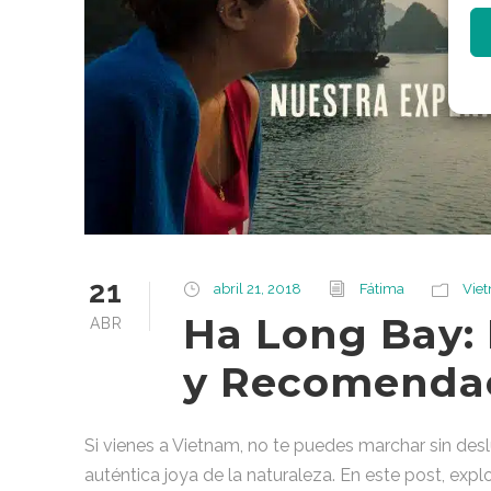
21
abril 21, 2018
Fátima
Vie
Ha Long Bay: 
ABR
y Recomenda
Si vienes a Vietnam, no te puedes marchar sin de
auténtica joya de la naturaleza. En este post, exp