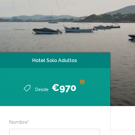
Hotel Solo Adultos
Hotel Solo Adultos
€970
€970
Desde
Desde
Nombre
*