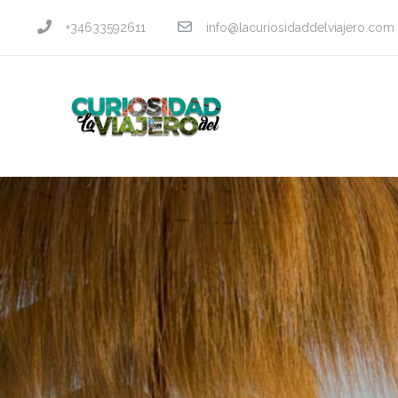
+34633592611
info@lacuriosidaddelviajero.com