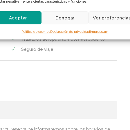
Alojamiento 4*(desayuno incluido) en primera
ctar negativamente a ciertas características y funciones.
línea de playa
Aceptar
Denegar
Ver preferencia
Excursión en catamarán a Formentera
Vuelos nacionales ida y vuelta
Política de cookies
Declaración de privacidad
Impressum
Traslados aeropuerto-hotel-aeropuerto
Seguro de viaje
ar tu reserva, te informaremos sobre los horarios de