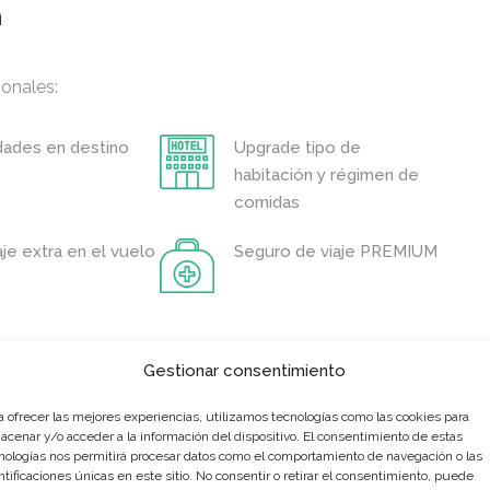
a
ionales:
dades en destino
Upgrade tipo de
habitación y régimen de
comidas
je extra en el vuelo
Seguro de viaje PREMIUM
Gestionar consentimiento
a ofrecer las mejores experiencias, utilizamos tecnologías como las cookies para
A elegir entre la lista mencionada arriba
acenar y/o acceder a la información del dispositivo. El consentimiento de estas
nologías nos permitirá procesar datos como el comportamiento de navegación o las
ntificaciones únicas en este sitio. No consentir o retirar el consentimiento, puede