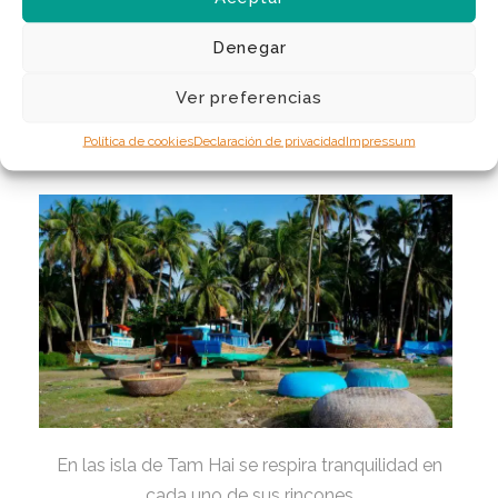
pescadores) con lo esencial para llevar una vida
sosegada junto al mar. La isla se extiende 6 km a lo
Denegar
largo y 4 km a lo ancho, con tan solo dos
carreteras que se pueden explorar en bicicleta
Ver preferencias
(puedes preguntar en los cafés de la terminal de
Política de cookies
Declaración de privacidad
Impressum
ferries para alquilar una) o en moto.
En las isla de Tam Hai se respira tranquilidad en
cada uno de sus rincones