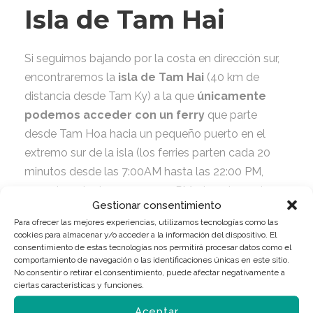
Isla de Tam Hai
Si seguimos bajando por la costa en dirección sur,
encontraremos la
isla de Tam Hai
(40 km de
distancia desde Tam Ky) a la que
únicamente
podemos acceder con un ferry
que parte
desde Tam Hoa hacia un pequeño puerto en el
extremo sur de la isla (los ferries parten cada 20
minutos desde las 7:00AM hasta las 22:00 PM,
excepto entre las 12:00-13:30PM; el coste es de
Gestionar consentimiento
5,000 VND por pasajero y 10,000 VND por moto).
Para ofrecer las mejores experiencias, utilizamos tecnologías como las
cookies para almacenar y/o acceder a la información del dispositivo. El
Una vez en la
isla de Tam Hai
, te absorberá la
consentimiento de estas tecnologías nos permitirá procesar datos como el
comportamiento de navegación o las identificaciones únicas en este sitio.
tranquilidad de su entorno
, una isla de ensueño
No consentir o retirar el consentimiento, puede afectar negativamente a
fuera de las principales rutas turísticas donde
ciertas características y funciones.
conviven los lugareños (la mayoría de ellos
Aceptar