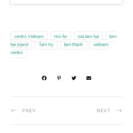
centro Vietnam
Hoi An
isla tam hai
tam
hai island
Tam Ky
tam thanh
vietnam
centro
PREV
NEXT