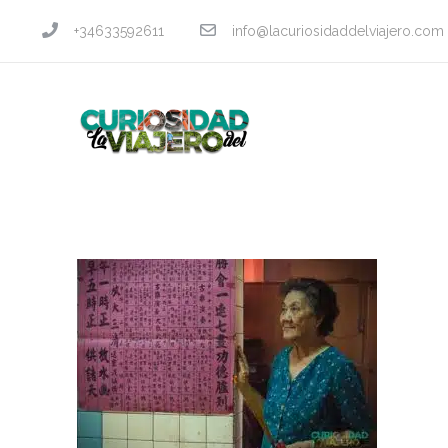
+34633592611
info@lacuriosidaddelviajero.com